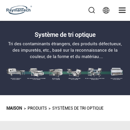
Système de tri optique
Tri des contaminants étrangers, des produits défectueux,
des impuretés, etc., basé sur la reconnaissance de la
couleur, de la forme et du matériau.
Trieuse optique à goulotte – Tri de matériaux granulaires
de petite taille et à écoulement libre.
Trieuse optique à bande – Pour le tri de matériaux plus
volumineux, de forme irrégulière ou fragiles.
MAISON
>
PRODUITS
>
SYSTÈMES DE TRI OPTIQUE