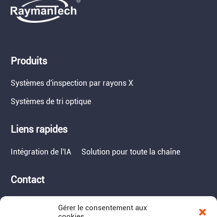
Produits
Systèmes d'inspection par rayons X
Systèmes de tri optique
Liens rapides
Intégration de l'IA
Solution pour toute la chaîne
Contact
Tél. : 717-490-1513
Gérer le consentement aux
Adresse : 1050 Kreider Drive -
cookies