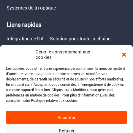
Systèmes de tri optique
Liens rapides
Intégration de l'IA
Solution pour toute la chaîne
Gérer le consentement aux
Contact
cookies
Tél. : 717-490-1513
Les cookies vous offrent une expérience personnalisée. Ils nous permettent
d'améliorer votre navigation sur notre site web, de simplifier vos
Adresse : 1050 Kreider Drive -
déplacements, de garantir sa sécurité et de soutenir nos efforts marketing.
Suite 500, Middletown,
En cliquant sur « Accepter », vous consentez à l'enregistrement de cookies
PA 17057
sur votre appareil à ces fins. Cliquez sur « Modifier » pour gérer vos
préférences en matière de cookies. Pour plus d'informations, veuillez
Courriel : info@raymantech.us
consulter notre Politique relative aux cookies.
Accepter
Suivez-nous:
Refuser