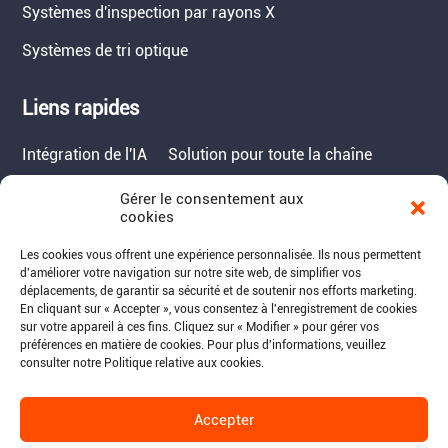
Systèmes d'inspection par rayons X
Systèmes de tri optique
Liens rapides
Intégration de l'IA
Solution pour toute la chaîne
Gérer le consentement aux
Contact
cookies
Tél. : 717-490-1513
Les cookies vous offrent une expérience personnalisée. Ils nous permettent
d'améliorer votre navigation sur notre site web, de simplifier vos
Adresse : 1050 Kreider Drive -
déplacements, de garantir sa sécurité et de soutenir nos efforts marketing.
Suite 500, Middletown,
En cliquant sur « Accepter », vous consentez à l'enregistrement de cookies
PA 17057
sur votre appareil à ces fins. Cliquez sur « Modifier » pour gérer vos
préférences en matière de cookies. Pour plus d'informations, veuillez
Courriel : info@raymantech.us
consulter notre Politique relative aux cookies.
Accepter
Suivez-nous: