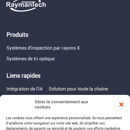
Produits
Systèmes d'inspection par rayons X
Systèmes de tri optique
Liens rapides
Intégration de l'IA
Solution pour toute la chaîne
Gérer le consentement aux
Contact
cookies
Tél. : 717-490-1513
Les cookies vous offrent une expérience personnalisée. Ils nous permettent
d'améliorer votre navigation sur notre site web, de simplifier vos
Adresse : 1050 Kreider Drive -
déplacements, de garantir sa sécurité et de soutenir nos efforts marketing.