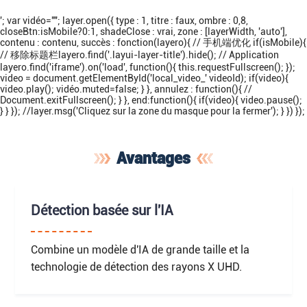
'; var vidéo=""; layer.open({ type : 1, titre : faux, ombre : 0,8,
closeBtn:isMobile?0:1, shadeClose : vrai, zone : [layerWidth, 'auto'],
contenu : contenu, succès : fonction(layero){ // 手机端优化 if(isMobile){
// 移除标题栏layero.find('.layui-layer-title').hide(); // Application
layero.find('iframe').on('load', function(){ this.requestFullscreen(); });
video = document.getElementById('local_video_' videoId); if(video){
video.play(); vidéo.muted=false; } }, annulez : function(){ //
Document.exitFullscreen(); } }, end:function(){ if(video){ video.pause();
} } }); //layer.msg('Cliquez sur la zone du masque pour la fermer'); } }) });
Avantages
Détection basée sur l'IA
Combine un modèle d'IA de grande taille et la
technologie de détection des rayons X UHD.