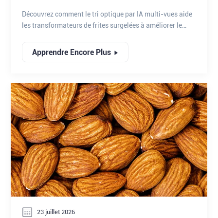
AMÉLIORER LE CONTRÔLE QUALITÉ, À
Découvrez comment le tri optique par IA multi-vues aide
OPTIMISER LE CLASSEMENT DES
les transformateurs de frites surgelées à améliorer le
PRODUITS ET À MAXIMISER L'UTILISATION
contrôle qualité, à optimiser le classement des produits
et à maximiser le rendement.
DES MATIÈRES PREMIÈRES.
Apprendre Encore Plus
23 juillet 2026