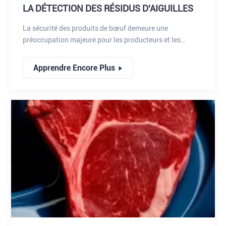
LA DÉTECTION DES RÉSIDUS D'AIGUILLES
La sécurité des produits de bœuf demeure une
préoccupation majeure pour les producteurs et les
consommateurs. Un risque souvent négligé, mais
pourtant crucial, est la présence de résidus d'aiguilles
Apprendre Encore Plus
dans les bovins. Ces aiguilles peuvent provenir de
vaccinations, d'implants hormonaux ou de traitements
médicaux. Si une aiguille se brise lors de son
administration, elle peut migrer dans le tissu musculaire,
présentant un risque sérieux pour les consommateurs et
compliquant la transformation de la viande. Bien que
l'incidence soit faible, les conséquences sont graves :
rappels de produits, atteinte à l'image de marque et
blessures potentielles.