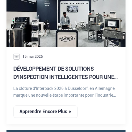
15 mai 2026
DÉVELOPPEMENT DE SOLUTIONS
D'INSPECTION INTELLIGENTES POUR UNE
FABRICATION INTELLIGENTE
La clôture d'Interpack 2026 à Düsseldorf, en Allemagne,
marque une nouvelle étape importante pour l'industrie
mondiale de l'emballage et du traitement, où
l'innovation, l'automatisation et l'intelligence numérique
Apprendre Encore Plus
continuent de redéfinir les normes de production. Parmi
les principaux exposants, RaymanTech a suscité un vif
intérêt grâce à sa gamme de solutions d'inspection