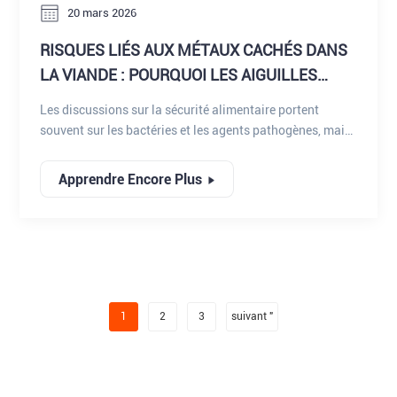
20 mars 2026
RISQUES LIÉS AUX MÉTAUX CACHÉS DANS
LA VIANDE : POURQUOI LES AIGUILLES
CASSÉES EXIGENT L’ATTENTION DE
Les discussions sur la sécurité alimentaire portent
L’INDUSTRIE
souvent sur les bactéries et les agents pathogènes, mais
les contaminants physiques peuvent présenter des
risques tout aussi graves. Parmi ceux-ci, les fragments
Apprendre Encore Plus
d'aiguilles cassées dans la viande constituent un danger
particulier et souvent sous-estimé.
1
2
3
suivant "