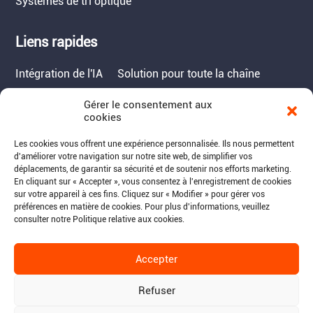
Systèmes de tri optique
Liens rapides
Intégration de l'IA
Solution pour toute la chaîne
Gérer le consentement aux
Contact
cookies
Tél. : 717-490-1513
Les cookies vous offrent une expérience personnalisée. Ils nous permettent
d'améliorer votre navigation sur notre site web, de simplifier vos
Adresse : 1050 Kreider Drive -
déplacements, de garantir sa sécurité et de soutenir nos efforts marketing.
Suite 500, Middletown,
En cliquant sur « Accepter », vous consentez à l'enregistrement de cookies
sur votre appareil à ces fins. Cliquez sur « Modifier » pour gérer vos
PA 17057
préférences en matière de cookies. Pour plus d'informations, veuillez
Courriel : info@raymantech.us
consulter notre Politique relative aux cookies.
Accepter
Suivez-nous:
Refuser