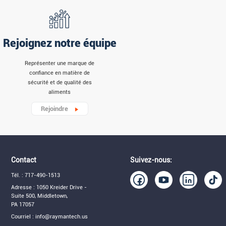
Rejoignez notre équipe
Représenter une marque de
confiance en matière de
sécurité et de qualité des
aliments
Rejoindre
Contact
Suivez-nous:
Tél. : 717-490-1513
Adresse : 1050 Kreider Drive -
Suite 500, Middletown,
PA 17057
Courriel : info@raymantech.us