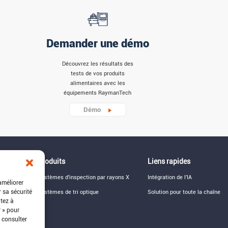
Demander une démo
Découvrez les résultats des
tests de vos produits
alimentaires avec les
équipements RaymanTech
Démo
Produits
Liens rapides
Systèmes d'inspection par rayons X
Intégration de l'IA
améliorer
r sa sécurité
Systèmes de tri optique
Solution pour toute la chaîne
ntez à
r » pour
z consulter