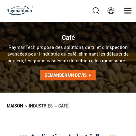
Café
RaymanTech propose des solutions de tri et d'inspection
avancées pour l'industrie du café, éliminant les défauts de
couleur, les grains cassés ou défectueux, les moisissures,
les irrégularités de torréfaction et les corps étrangers
dangereux afin de garantir une qualité et une sécurité
DEMANDER UN DEVIS
optimales. Le trieur optique à intelligence artificielle
détecte les irrégularités de couleur, de forme et de texture,
tandis que le système à rayons X à intelligence artificielle
repère les défauts internes ainsi que les corps étrangers
MAISON
>
INDUSTRIES
>
CAFÉ
de couleur et de forme identiques.