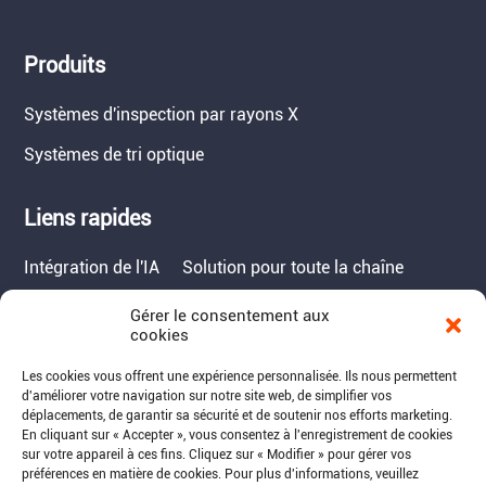
Produits
Systèmes d'inspection par rayons X
Systèmes de tri optique
Liens rapides
Intégration de l'IA
Solution pour toute la chaîne
Gérer le consentement aux
Contact
cookies
Tél. : 717-490-1513
Les cookies vous offrent une expérience personnalisée. Ils nous permettent
d'améliorer votre navigation sur notre site web, de simplifier vos
Adresse : 1050 Kreider Drive -
déplacements, de garantir sa sécurité et de soutenir nos efforts marketing.
Suite 500, Middletown,
En cliquant sur « Accepter », vous consentez à l'enregistrement de cookies
sur votre appareil à ces fins. Cliquez sur « Modifier » pour gérer vos
PA 17057
préférences en matière de cookies. Pour plus d'informations, veuillez