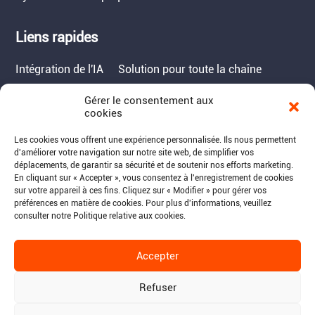
Liens rapides
Intégration de l'IA
Solution pour toute la chaîne
Gérer le consentement aux
Contact
cookies
Tél. : 717-490-1513
Les cookies vous offrent une expérience personnalisée. Ils nous permettent
d'améliorer votre navigation sur notre site web, de simplifier vos
Adresse : 1050 Kreider Drive -
déplacements, de garantir sa sécurité et de soutenir nos efforts marketing.
Suite 500, Middletown,
En cliquant sur « Accepter », vous consentez à l'enregistrement de cookies
sur votre appareil à ces fins. Cliquez sur « Modifier » pour gérer vos
PA 17057
préférences en matière de cookies. Pour plus d'informations, veuillez
Courriel : info@raymantech.us
consulter notre Politique relative aux cookies.
Accepter
Suivez-nous:
Refuser