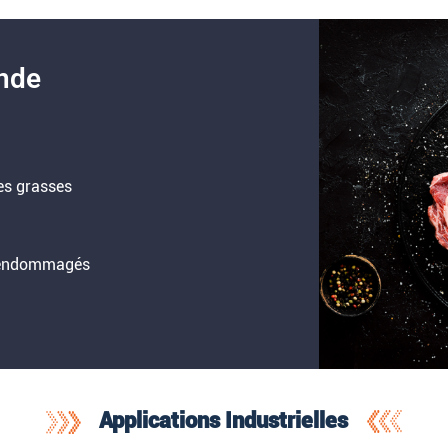
ande
res grasses
s endommagés
Applications Industrielles