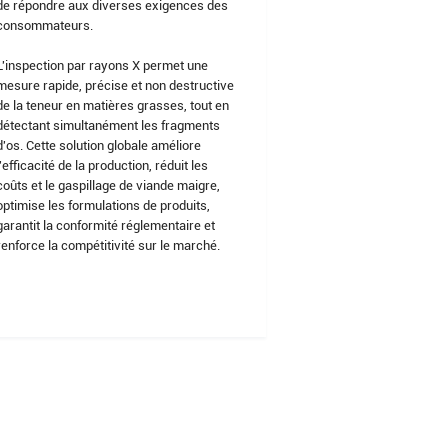
de répondre aux diverses exigences des
consommateurs.
L'inspection par rayons X permet une
mesure rapide, précise et non destructive
de la teneur en matières grasses, tout en
détectant simultanément les fragments
d'os. Cette solution globale améliore
l'efficacité de la production, réduit les
coûts et le gaspillage de viande maigre,
optimise les formulations de produits,
garantit la conformité réglementaire et
renforce la compétitivité sur le marché.