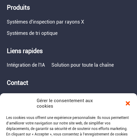
Produits
Systèmes d'inspection par rayons X
Systèmes de tri optique
Liens rapides
Intégration de l'IA
Solution pour toute la chaîne
Contact
Tél. : 717-490-1513
Gérer le consentement aux
Adresse : 1050 Kreider Drive -
cookies
Suite 500, Middletown,
Les cookies vous offrent une expérience personnalisée. Ils nous permettent
PA 17057
d'améliorer votre navigation sur notre site web, de simplifier vos
Courriel : info@raymantech.us
déplacements, de garantir sa sécurité et de soutenir nos efforts marketing.
En cliquant sur « Accepter », vous consentez à l'enregistrement de cookies